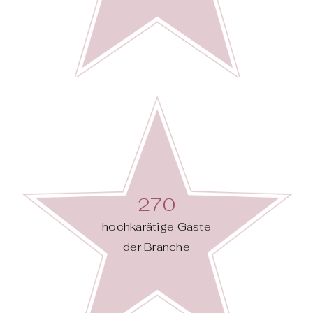
270
hochkarätige Gäste
der Branche